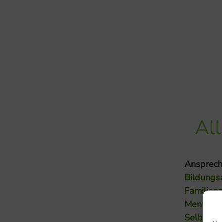
Al
Ansprech
Bildungs
Familiena
Mental L
Selbstfü