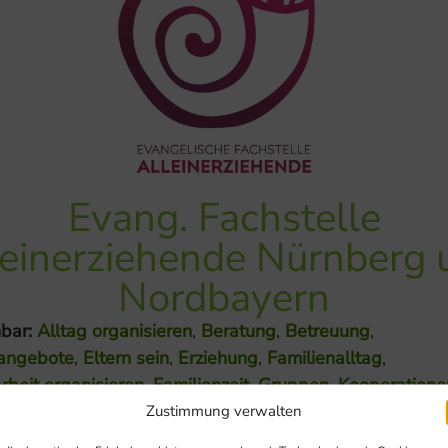
Evang. Fachstelle
leinerziehende Nürnberg 
Nordbayern
bar:
Alltag organisieren
,
Beratung
,
Betreuung
,
angebote
,
Eltern sein
,
Erziehung
,
Familienalltag
,
rbeit organisieren
,
Familienzeit
,
Gruppen
,
Kooperatione
oad
,
Miteinander reden
,
Offene Treffs & Cafés
,
Rituale
,
Zustimmung verwalten
rsorge
,
Übergänge