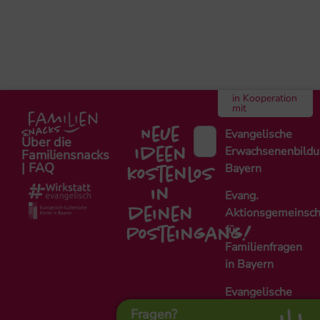
in Kooperation
mit
Neue
Evangelische
Über die
Erwachsenenbild
Ideen
Familiensnacks
| FAQ
Bayern
kostenlos
in
Evang.
Aktionsgemeinsch
deinen
für
Posteingang!
Familienfragen
in Bayern
Evangelische
Fachstelle
Fragen?