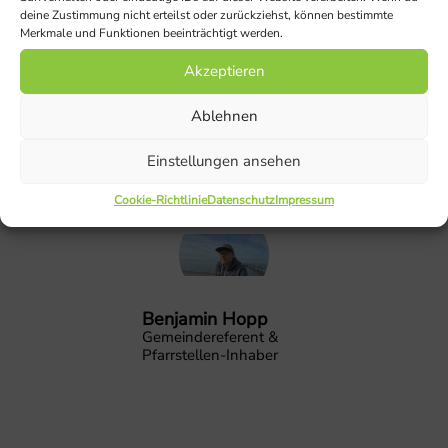
deine Zustimmung nicht erteilst oder zurückziehst, können bestimmte
Merkmale und Funktionen beeinträchtigt werden.
01627364425
benjamin.hopp@elkb.de
Akzeptieren
https://www.stammbach-evangelisch.de/
Ablehnen
Einstellungen ansehen
Cookie-Richtlinie
Datenschutz
Impressum
Benjamin Hopp
Gemeindereferent &
Pfarrstellen-Inhaber