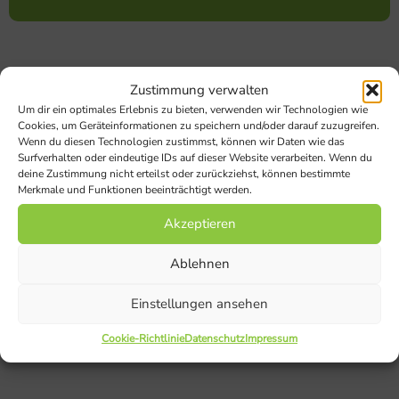
Zustimmung verwalten
Um dir ein optimales Erlebnis zu bieten, verwenden wir Technologien wie
Cookies, um Geräteinformationen zu speichern und/oder darauf zuzugreifen.
Wenn du diesen Technologien zustimmst, können wir Daten wie das
Surfverhalten oder eindeutige IDs auf dieser Website verarbeiten. Wenn du
deine Zustimmung nicht erteilst oder zurückziehst, können bestimmte
Damaris
Merkmale und Funktionen beeinträchtigt werden.
Schwarzrock
Gemeindereferentin für
Akzeptieren
die Arbeit mit Familien
Ablehnen
Einstellungen ansehen
Cookie-Richtlinie
Datenschutz
Impressum