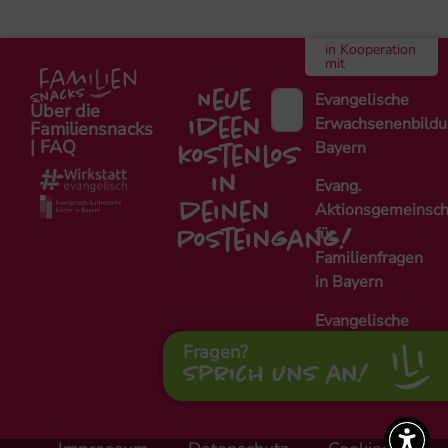
in Kooperation
mit
Neue
Evangelische
Über die
Erwachsenenbild
Ideen
Familiensnacks
| FAQ
Bayern
kostenlos
in
Evang.
Aktionsgemeinsch
deinen
für
Posteingang!
Familienfragen
in Bayern
Evangelische
Fachstelle
Fragen?
Alleinerziehende
Sprich uns an!
Nürnberg