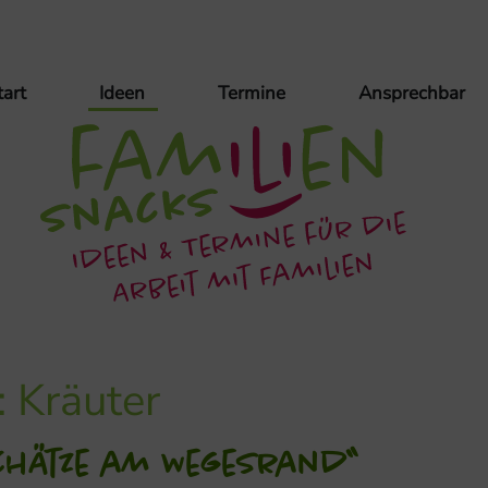
tart
Ideen
Termine
Ansprechbar
:
Kräuter
chätze am Wegesrand“