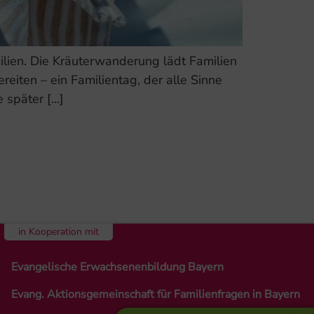
milien. Die Kräuterwanderung lädt Familien
iten – ein Familientag, der alle Sinne
 später […]
in Kooperation mit
Evangelische Erwachsenenbildung Bayern
Evang. Aktionsgemeinschaft für Familienfragen in Bayern