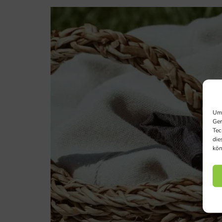
Um 
Ger
Tec
die
kön