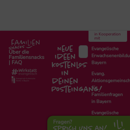
in Kooperation
mit
Neue
Evangelische
Über die
Erwachsenenbild
Ideen
Familiensnacks
| FAQ
Bayern
kostenlos
in
Evang.
Aktionsgemeinsch
deinen
für
Posteingang!
Familienfragen
in Bayern
Evangelische
Fachstelle
Fragen?
Alleinerziehende
Sprich uns an!