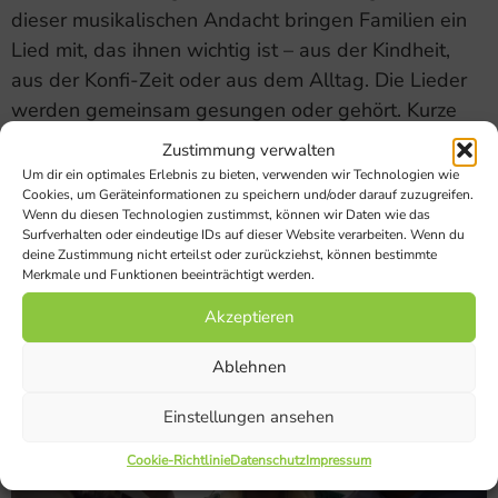
dieser musikalischen Andacht bringen Familien ein
Lied mit, das ihnen wichtig ist – aus der Kindheit,
aus der Konfi-Zeit oder aus dem Alltag. Die Lieder
werden gemeinsam gesungen oder gehört. Kurze
Impulse laden ein, über die Bedeutung der Lieder zu
Zustimmung verwalten
sprechen und persönliche […]
Um dir ein optimales Erlebnis zu bieten, verwenden wir Technologien wie
Cookies, um Geräteinformationen zu speichern und/oder darauf zuzugreifen.
Wenn du diesen Technologien zustimmst, können wir Daten wie das
Sing-Cafe für alle
Surfverhalten oder eindeutige IDs auf dieser Website verarbeiten. Wenn du
deine Zustimmung nicht erteilst oder zurückziehst, können bestimmte
Generationen
Merkmale und Funktionen beeinträchtigt werden.
Akzeptieren
Ablehnen
Einstellungen ansehen
Cookie-Richtlinie
Datenschutz
Impressum