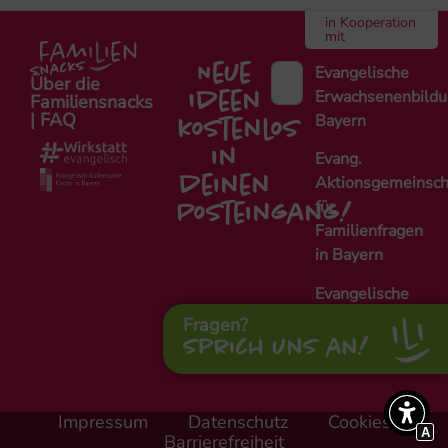
in Kooperation
mit
Neue
Evangelische
Über die
Erwachsenenbild
Ideen
Familiensnacks
| FAQ
Bayern
kostenlos
in
Evang.
Aktionsgemeinsch
deinen
für
Posteingang!
Familienfragen
in Bayern
Evangelische
Fachstelle
Fragen?
Alleinerziehende
Sprich uns an!
Nürnberg
Impressum
Datenschutz
Cookies
A
Barrierefreiheit