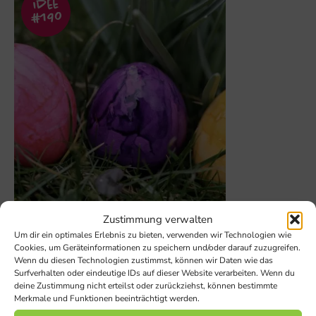
Idee
#190
Zustimmung verwalten
Ostereier-Jagd
Um dir ein optimales Erlebnis zu bieten, verwenden wir Technologien wie
Cookies, um Geräteinformationen zu speichern und/oder darauf zuzugreifen.
Wenn du diesen Technologien zustimmst, können wir Daten wie das
Surfverhalten oder eindeutige IDs auf dieser Website verarbeiten. Wenn du
deine Zustimmung nicht erteilst oder zurückziehst, können bestimmte
Merkmale und Funktionen beeinträchtigt werden.
Hier fehlt