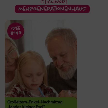
Stichwort
Mehrgenerationenhaus
Idee
#194
Großeltern-Enkel-Nachmittag
„Marias kleiner Esel“