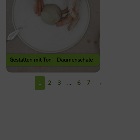
Gestalten mit Ton – Daumenschale
1
2
3
…
6
7
→