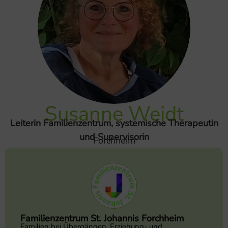
Susanne Weidt
Leiterin Familienzentrum, systemische Therapeutin
und Supervisorin
Forchheim
Familienzentrum St. Johannis Forchheim
Familien bei Übergängen, Erziehung- und