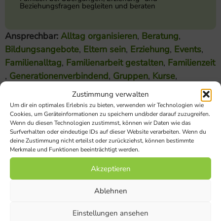
Beziehungsfragen begleiten und beraten
Ansprechbar:
Alltag organisieren
,
Beratung
,
Bildungsangebote
,
Eltern sein
,
Erziehung
,
Events
,
Familienalltag
,
Familienarbeit gestalten
,
Familienzeit
,
Generationenverbindend
,
Gruppen
,
Kurse
,
Miteinander reden
,
Paar-Zeit
,
Selbstfürsorge
,
Singen
Zustimmung verwalten
,
Sinne & Wahrnehmung
,
Übergänge
Um dir ein optimales Erlebnis zu bieten, verwenden wir Technologien wie
Cookies, um Geräteinformationen zu speichern und/oder darauf zuzugreifen.
Wenn du diesen Technologien zustimmst, können wir Daten wie das
Schwerpunkte meiner Arbeit:
Surfverhalten oder eindeutige IDs auf dieser Website verarbeiten. Wenn du
deine Zustimmung nicht erteilst oder zurückziehst, können bestimmte
Merkmale und Funktionen beeinträchtigt werden.
Thematische Eltern-Kind-Seminare -
Akzeptieren
WELTENTDECKER - für Eltern mit Kind 0 bis 18
Ablehnen
Monate
Einstellungen ansehen