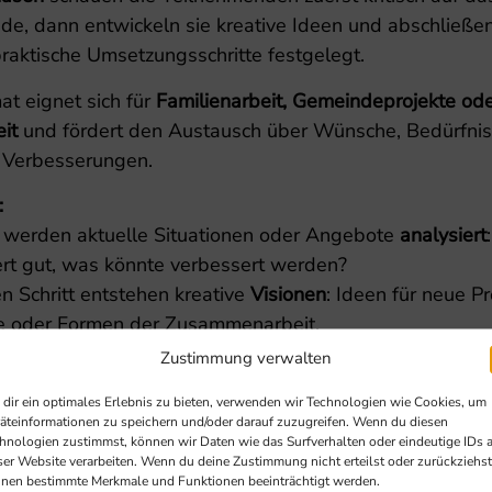
de, dann entwickeln sie kreative Ideen und abschließe
raktische Umsetzungsschritte festgelegt.
t eignet sich für
Familienarbeit, Gemeindeprojekte od
it
und fördert den Austausch über Wünsche, Bedürfni
 Verbesserungen.
:
 werden aktuelle Situationen oder Angebote
analysiert
ert gut, was könnte verbessert werden?
n Schritt entstehen kreative
Visionen
: Ideen für neue Pr
 oder Formen der Zusammenarbeit.
eßend werden konkrete Maßnahmen
geplant und priorisi
Zustimmung verwalten
rekt umsetzbare Schritte erkennbar sind.
dir ein optimales Erlebnis zu bieten, verwenden wir Technologien wie Cookies, um
äteinformationen zu speichern und/oder darauf zuzugreifen. Wenn du diesen
hnologien zustimmst, können wir Daten wie das Surfverhalten oder eindeutige IDs 
ser Website verarbeiten. Wenn du deine Zustimmung nicht erteilst oder zurückziehst
ert
nen bestimmte Merkmale und Funktionen beeinträchtigt werden.