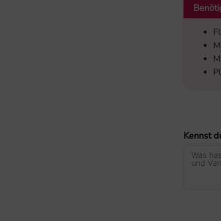
Benöti
F
M
M
P
Kennst d