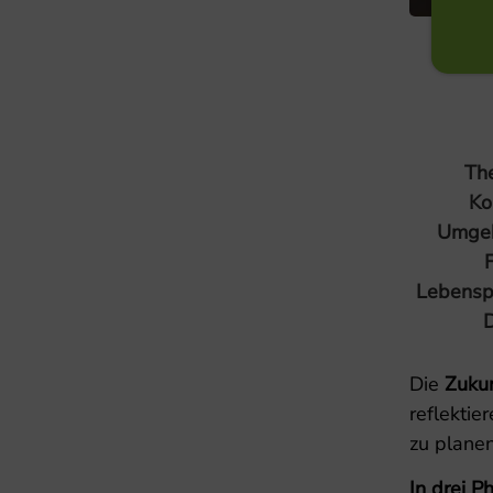
Th
Ko
Umge
Lebensp
D
Die
Zukun
reflektie
zu planen
In drei P