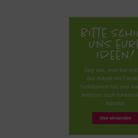
Bitte Sch
uns eur
Ideen!
Sag uns, was bei euc
der Arbeit mit Famil
funktioniert hat und wa
anderen auch funktion
könnte!
Idee einsenden