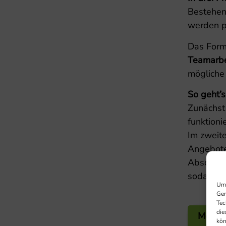
Bestehen
werden p
Das Forma
Teamarbe
mögliche
So geht’s
Zunächst
funktioni
Im zweite
Angebote
Abschli
sodass di
Um 
Ger
Tec
die
Mehrw
kön