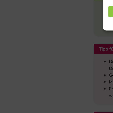
Fö
S
E
w
Tipp f
D
D
G
M
E
w