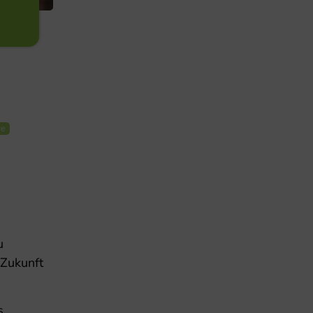
re
u
 Zukunft
s