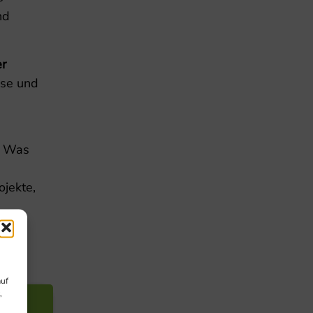
nd
er
sse und
: Was
ojekte,
ert
,
auf
,