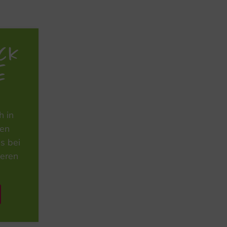
ick
e
h in
ien
s bei
ieren