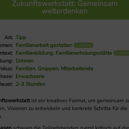
Zukunftswerkstatt: Gemeinsam
weiterdenken
Art:
Tipp
emen:
Familienarbeit gestalten
1 weitere
ntext:
Familienbildung
,
Familienerholungsstätte
5 weite
bung:
Drinnen
Fokus:
Familien
,
Gruppen
,
Mitarbeitende
hase:
Erwachsene
auer:
2-3 Stunden
ftswerkstatt
ist ein kreatives Format, um gemeinsam z
ren, Visionen zu entwickeln und konkrete Schritte für die
.
hasen
schauen die Teilnehmenden zuerst kritisch auf da